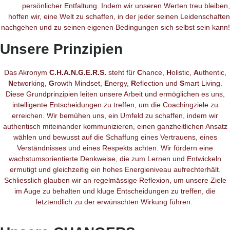
persönlicher Entfaltung. Indem wir unseren Werten treu bleiben,
hoffen wir, eine Welt zu schaffen, in der jeder seinen Leidenschaften
nachgehen und zu seinen eigenen Bedingungen sich selbst sein kann!
Unsere Prinzipien
Das Akronym
C.H.A.N.G.E.R.S.
steht für
C
hance,
H
olistic,
A
uthentic,
N
etworking,
G
rowth Mindset,
E
nergy,
R
eflection und
S
mart Living.
Diese Grundprinzipien leiten unsere Arbeit und ermöglichen es uns,
intelligente Entscheidungen zu treffen, um die Coachingziele zu
erreichen. Wir bemühen uns, ein Umfeld zu schaffen, indem wir
authentisch miteinander kommunizieren, einen ganzheitlichen Ansatz
wählen und bewusst auf die Schaffung eines Vertrauens, eines
Verständnisses und eines Respekts achten. Wir fördern eine
wachstumsorientierte Denkweise, die zum Lernen und Entwickeln
ermutigt und gleichzeitig ein hohes Energieniveau aufrechterhält.
Schliesslich glauben wir an regelmässige Reflexion, um unsere Ziele
im Auge zu behalten und kluge Entscheidungen zu treffen, die
letztendlich zu der erwünschten Wirkung führen.