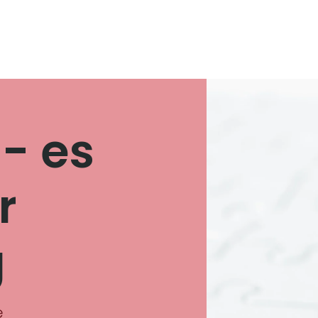
- es
r
g
e