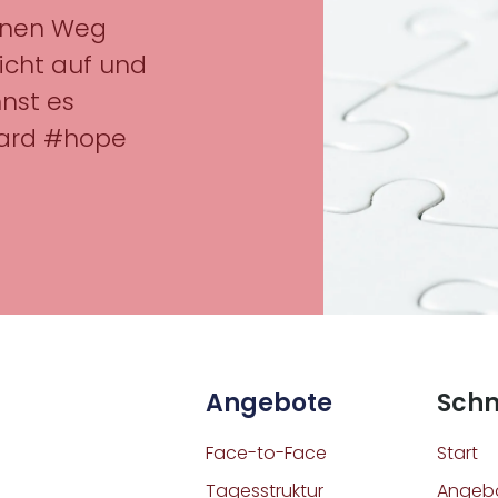
inen Weg
icht auf und
nst es
ward #hope
Angebote
Schn
Face-to-Face
Start
Tagesstruktur
Angeb