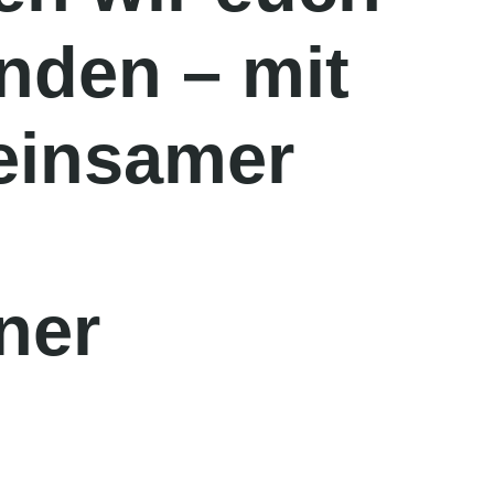
nden – mit
einsamer
ner