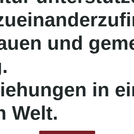
zueinanderzufi
rauen und gem
.
iehungen in ei
n Welt.